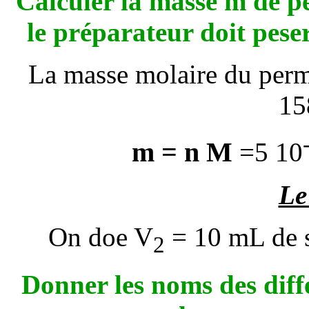
Calculer la masse m de 
le préparateur doit pese
La masse molaire du perm
15
m = n M
=5 10
Le
On doe V
= 10 mL de so
2
Donner les noms des diffé