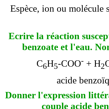
Espèce, ion ou molécule 
Ecrire la réaction suscep
benzoate et l'eau. N
-
C
H
-COO
+ H
6
5
2
acide benzoï
Donner l'expression littér
couple acide ben