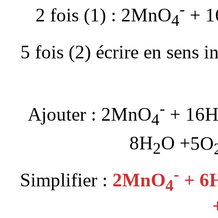
-
2 fois (1) : 2MnO
+ 1
4
5 fois (2) écrire en sens i
-
Ajouter : 2MnO
+ 16
4
8H
O +
5O
2
-
Simplifier :
2MnO
+ 6
4