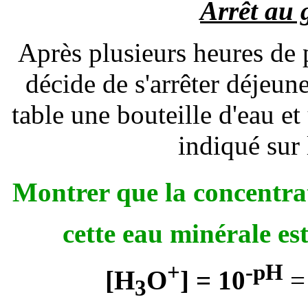
Arrêt au 
Après plusieurs heures de 
décide de s'arrêter déjeune
table une bouteille d'eau e
indiqué sur l
Montrer que la concentr
cette eau minérale est
+
-pH
[H
O
]
= 10
=
3