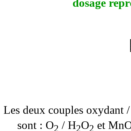
dosage repr
Les deux couples oxydant / 
sont : O
/ H
O
et
Mn
2
2
2