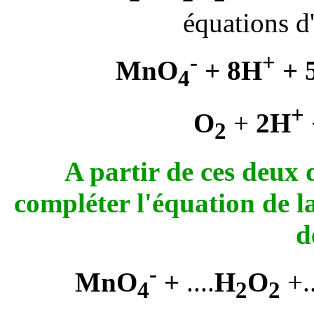
équations d
-
+
MnO
+ 8H
+ 
4
+
O
+
2H
2
A partir de ces deux 
compléter l'équation de l
d
-
MnO
+
....
H
O
+..
4
2
2