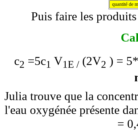
quantité de m
Puis faire les produits
Cal
c
=5c
V
(2V
) = 5
2
1
1E /
2
Julia trouve que la concen
l'eau oxygénée présente dans
= 0