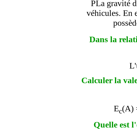
PLa gravité de
véhicules. En e
possèd
Dans la relat
L'
Calculer la val
E
(A)
c
Quelle est l