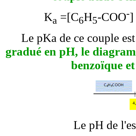
-
K
=[C
H
-COO
]
a
6
5
Le pKa de ce couple est
gradué en pH, le diagram
benzoïque et
Le pH de l'es