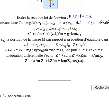
f
P
+
F
+
= m
a
.
Ecrire la seconde loi de Newton :
2
suivant l'axe Oz : mg
-k(z
-z
-l
)-av
= m a ;
v
=dz/dt = z' ; a = d
z/dt
O
0
M
M
k(z-l
) =mg+k
z
m z" + a z'
+
0
O
z" +
a /m z' +
k(z-l
)/m = g
+k/mz
.
0
O
 z
la position de la masse M par rapport à sa position d’équilibre dans
eq
z-l
= z-z
+z
-l
= Z
+z
-l
=Z+mg/k
0
eq
eq
0
eq
0
k(z-l
) = kZ +mg ;
k(z-l
)/m =kZ/m+g ; de plus Z' = z' et Z" = z"
0
0
L'équation différentielle s'écrit :
Z"
+
a /m Z' +
kZ/m =
k/mz
.
O
Z"
+
a /m Z' +
kZ/m =
k/m
Z
cos(ωt)
.
0
b
www.chimix.com