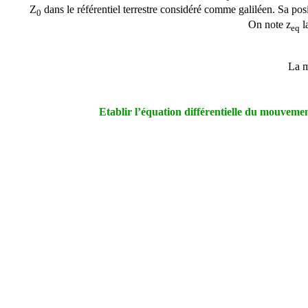
Z
dans le référentiel terrestre considéré comme galiléen. Sa posi
0
On note z
l
eq
La m
Etablir l’équation différentielle du mouvemen