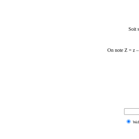
Soit 
On note Z = z –
We