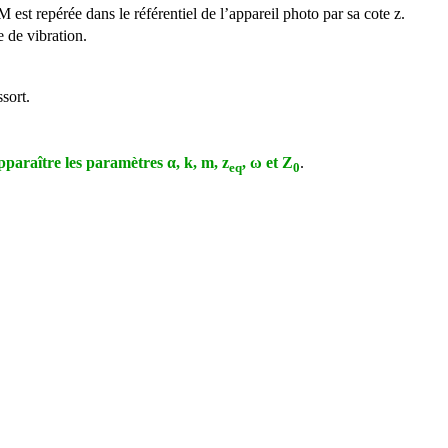
 est repérée dans le référentiel de l’appareil photo par sa cote z.
e de vibration.
sort.
pparaître les paramètres α, k, m, z
, ω et Z
.
eq
0