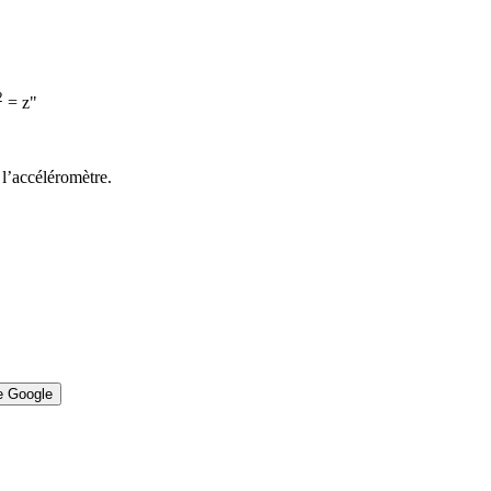
2
= z"
 l’accéléromètre.