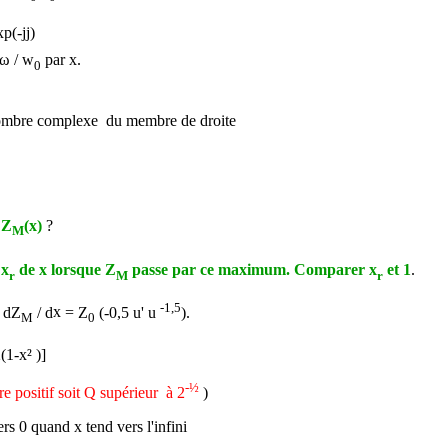
xp(-j
j
)
ω /
w
par x.
0
mbre complexe du membre de droite
 Z
(x)
?
M
 x
de x lorsque Z
passe par ce maximum. Comparer x
et 1
.
r
M
r
-1,5
t dZ
/ d
x
= Z
(-0,5 u' u
).
M
0
(
1-
x
² )]
-½
re positif soit Q supérieur à 2
)
ers 0
quand x t
end vers l'infini