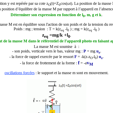
tion y est repérée par sa cote z
(t)=Z
cos(ωt). La position de la masse M
O
0
a position d’équilibre de la masse M par rapport à l’appareil en l’absenc
Déterminer son expression en fonction de l
, m, g et k
.
0
asse M est en équilibre sous l'action de son poids et de la tension du res
Poids : mg ; tension : T = k(
z
-
l
) ; mg =
k(
z
-
l
)
eq
0
eq
0
z
=mg/k +l
.
eq
0
t de la masse M dans le référentiel de l’appareil photo en faisant a
La masse M est soumise à :
- son poids, verticale vers le bas, valeur mg :
P
= mg
u
.
z
- la force de rappel exercée par le ressort
F
= -k(z-z
-l
)
u
.
O
0
z
f
v
- la
force de frottement de la forme :
= -
a
M
oscillations forcées
: le support et la masse m sont en mouvement.