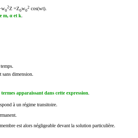
2
2
+
w
Z =Z
w
cos(
w
t).
0
0
0
e m, α et k
.
 temps.
t sans dimension.
ts termes apparaissant dans cette expression
.
spond à un régime transitoire.
ermanent.
membre est alors négligeable devant la solution particulière.