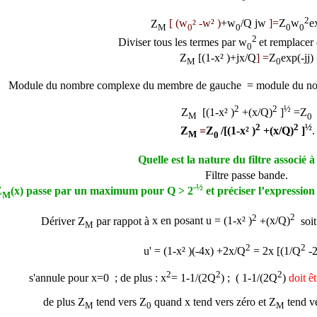
2
Z
[
(
w
²
-w
² )
+
w
/Q
j
w
]=
Z
w
e
M
0
0
0
0
2
Diviser tous les termes par
w
et remplacer
0
Z
[(
1-
x
² )
+
jx/Q
] =
Z
exp(-j
j
)
M
0
Module du nombre complexe du membre de gauche = module du no
2
2
½
Z
[(
1-
x
² )
+
(
x/Q)
]
=Z
M
0
2
2
½
Z
=
Z
/
[(
1-
x
² )
+
(
x/Q)
]
.
M
0
Quelle est la nature du filtre associé à
Filtre passe bande.
-½
Z
(x) passe par un maximum pour Q > 2
et préciser l’expression
M
2
2
Dériver Z
par rappot à
x
en posant u =
(
1-
x
² )
+
(
x/Q)
soi
M
2
2
u' =
(
1-
x
² )
(-4x)
+
2
x/Q
=
2
x
[(
1/
Q
-2
2
2
2
s'annule pour
x=
0 ;
de plus :
x
= 1-1/(2Q
) ; (
1-1/
(2Q
)
doit êt
de plus
Z
tend vers Z
quand x t
end vers zéro et
Z
tend v
M
0
M