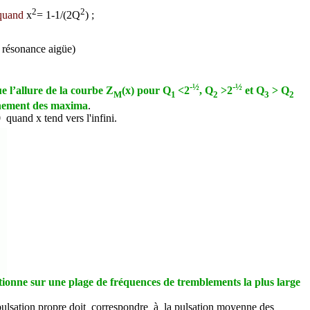
2
2
 quand
x
= 1-1/(2Q
) ;
( résonance aigüe)
-½
-½
e l’allure de la courbe Z
(x) pour Q
<2
, Q
>2
et Q
> Q
M
1
2
3
2
onnement des maxima
.
0
quand x t
end vers l'infini.
ctionne sur une plage de fréquences de tremblements la plus large
La pulsation propre doit correspondre à la pulsation moyenne des