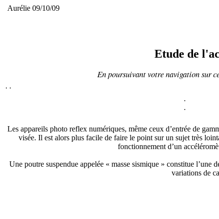
Aurélie 09/10/09
Etude de l'a
En poursuivant votre navigation sur ce
.
.
.
.
Les appareils photo reflex numériques, même ceux d’entrée de gamme, s
visée. Il est alors plus facile de faire le point sur un sujet très l
fonctionnement d’un accéléromètre
Une poutre suspendue appelée « masse sismique » constitue l’une des 
variations de c