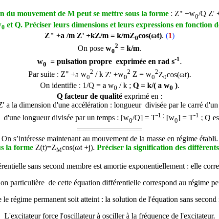
on du mouvement de M peut se mettre sous la forme
: Z" +
w
/Q Z' 
0
w
et Q. Préciser leurs dimensions et leurs expressions en fonction d
0
Z"
+
a /m Z' +
kZ/m =
k/m
Z
cos(ωt)
.
(
1
)
0
2
On pose
w
= k/m
.
0
-1
w
= pulsation propre exprimée en rad s
.
0
2
2
2
Par suite :
Z" +
a
w
/ k
Z' +
w
Z
=
w
Z
cos(ωt).
0
0
0
0
On identifie : 1/Q =
a
w
/ k ;
Q = k/(
a
w
)
.
0
0
Q facteur de qualité
exprimé en :
Z' a la dimension d'une accélération : longueur divisée par le carré d'un
-1 ;
-1
 d'une longueur divisée par un temps : [
w
/Q] = T
[
w
] = T
; Q es
0
0
On s’intéresse maintenant au mouvement de la masse en régime établi.
s la forme
Z(t)=Z
cos(ω
t
+
j
).
Préciser la signification des différen
M
férentielle sans second membre est amortie exponentiellement : elle corre
ion particulière de cette équation différentielle correspond au régime p
 régime permanent soit atteint : la solution de l'équation sans second 
L'excitateur force l'oscillateur à osciller à la fréquence de l'excitateur.