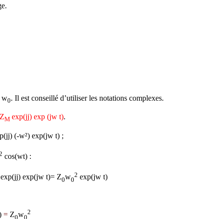
e.
/
w
. Il est conseillé d’utiliser les notations complexes.
0
Z
exp(j
j
) exp (j
w
t)
.
M
p(j
j
)
(-w
²)
exp(j
w
t) ;
2
cos(
w
t)
:
2
exp(j
j
) exp(j
w
t)=
Z
w
exp(j
w
t)
0
0
2
)
=
Z
w
0
0