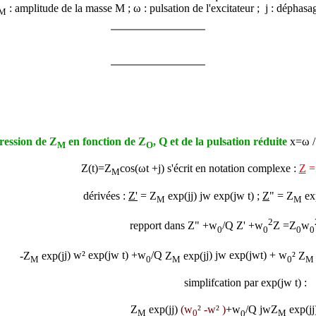
: amplitude de la masse M ; ω
: pulsation de l'excitateur ;
j
: déphasag
M
pression de Z
en fonction de Z
, Q et de la pulsation réduite
x=ω 
M
O
Z(t)=Z
cos(ω
t
+
j
) s'écrit en notation complexe :
Z
=
M
dérivées :
Z'
=
Z
exp(j
j
) j
w
exp(j
w
t) ;
Z
" =
Z
ex
M
M
2
repport dans
Z" +
w
/Q Z' +
w
Z =Z
w
0
0
0
0
-Z
exp(j
j
)
w
²
exp(j
w
t)
+
w
/Q
Z
exp(j
j
) j
w
exp(j
w
t)
+
w
²
Z
M
0
M
0
M
simplifcation par exp(j
w
t)
:
Z
exp(j
j
)
(
w
²
-w
² )
+
w
/Q
j
w
Z
exp(j
j
M
0
0
M