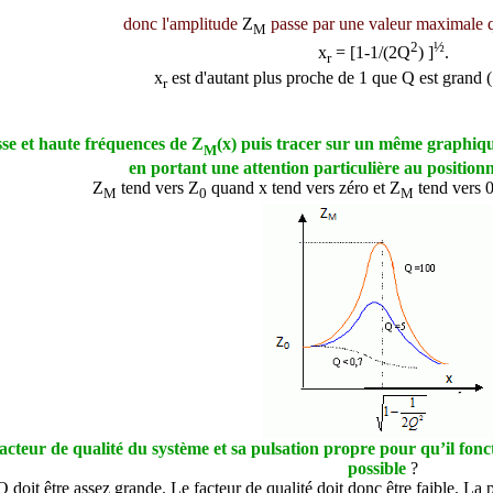
donc l'amplitude
Z
passe par une valeur maximale
M
2
½
x
=
[1-1/(2Q
) ]
.
r
x
est d'autant plus proche de 1 que Q est grand 
r
sse et haute fréquences de Z
(x) puis tracer sur un même graphiqu
M
en portant une attention particulière au positi
Z
tend vers Z
quand x t
end vers zéro et
Z
tend vers 
M
0
M
facteur de qualité du système et sa pulsation propre pour qu’il fon
possible
?
Q doit être assez grande. Le facteur de qualité doit donc être faible. 