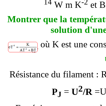
14
-2
W
m K
et B
Montrer que la températu
solution d'un
où K est une cons
Résistance du filament : 
2
U
/R
P
=
=
J