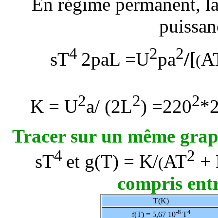
En régime permanent, la 
puissan
4
2
2
/[
s
T
2
p
aL =
U
p
a
A
(
2
2
2
K = U
a/ (2L
) =220
*2
Tracer sur un même graph
4
2
s
T
et g(T) = K/
AT
+ 
(
compris ent
T(K)
-8
4
f(T) = 5,67 10
T