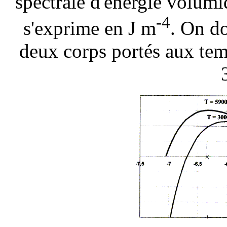
spectrale d'énergie volumi
-4
s'exprime en J m
. On d
deux corps portés aux tem