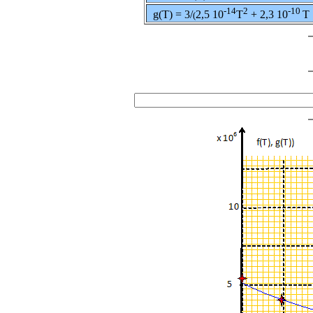
-14
2
-10
g(T) = 3/
2,5 10
T
+ 2,3 10
T
(