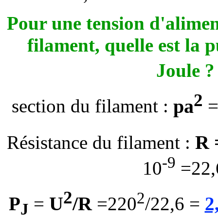
Pour une tension d'alime
filament, quelle est la 
Joule 
2
p
a
section du filament :
=
R 
Résistance du filament :
-9
10
=22,
2
2
U
/R
P
=
=220
/22,6 =
2
J