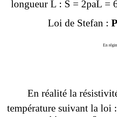
longueur L : S = 2
p
aL = 
P
Loi de Stefan :
En régim
En réalité la résistiv
température suivant la loi :