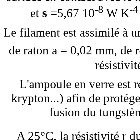
-8
-4
s
et
=5,67 10
W K
Le filament est assimilé à 
de raton a = 0,02 mm, de 
résistivi
L'ampoule en verre est r
krypton...) afin de protég
fusion du tungstè
A 25°C, la résistivité
r
du