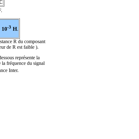
C
.
-3
 10
H
.
ésistance R du composant
eur de R est faible ).
dessous représente la
e la fréquence du signal
nce Inter.