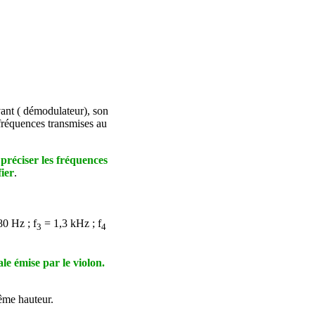
vant ( démodulateur), son
s fréquences transmises au
préciser les fréquences
fier
.
0 Hz ; f
= 1,3 kHz ; f
3
4
le émise par le violon.
ême hauteur.