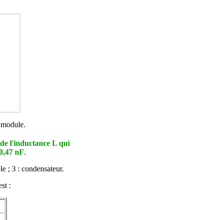
r module.
 de l'inductance L qui
 0,47 nF
.
le ; 3 : condensateur.
st :