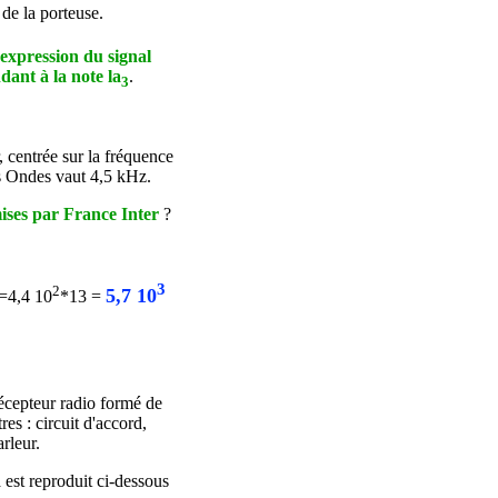
 de la porteuse.
'expression du signal
dant à la note la
.
3
 centrée sur la fréquence
es Ondes vaut 4,5 kHz.
mises par France Inter
?
3
2
5,7 10
=4,4 10
*13 =
récepteur radio formé de
res : circuit d'accord,
rleur.
 est reproduit ci-dessous