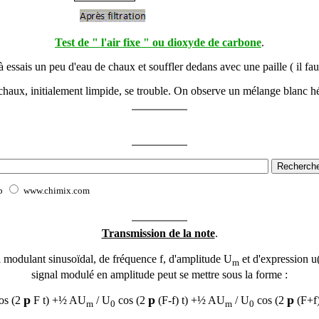
Test de " l'air fixe " ou dioxyde de carbone
.
 essais un peu d'eau de chaux et souffler dedans avec une paille ( il fau
chaux, initialement limpide, se trouble. On observe un mélange blanc h
b
www.chimix.com
Transmission de la note
.
l modulant sinusoïdal, de fréquence f, d'amplitude U
et d'expression u
m
signal modulé en amplitude peut se mettre sous la forme :
p
p
p
cos (2
F t) +½ AU
/ U
cos (2
(F-f) t) +½ AU
/ U
cos (2
(F+f)
m
0
m
0