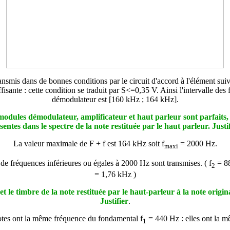
ransmis dans de bonnes conditions par le circuit d'accord à l'élément sui
fisante : cette condition se traduit par S<=0,35 V. Ainsi l'intervalle de
démodulateur est [160 kHz ; 164 kHz].
odules démodulateur, amplificateur et haut parleur sont parfaits, 
sentes dans le spectre de la note restituée par le haut parleur. Justi
La valeur maximale de F + f est 164 kHz soit f
= 2000 Hz.
maxi
de fréquences inférieures ou égales à 2000 Hz sont transmises. ( f
= 88
2
= 1,76 kHz )
 le timbre de la note restituée par le haut-parleur à la note origina
Justifier
.
tes ont la même fréquence du fondamental f
= 440 Hz : elles ont la m
1