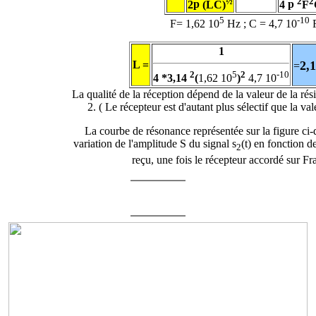
½
2
2
2
p
(LC)
4
p
F
5
-10
F= 1,62 10
Hz ; C = 4,7 10
F
1
L =
2,1
=
2
5
2
-10
4
*3,14
(
1,62 10
)
4,7 10
La qualité de la réception dépend de la valeur de la r
2. ( Le récepteur est d'autant plus sélectif que la val
La courbe de résonance représentée sur la figure ci-
variation de l'amplitude S du signal s
(t) en fonction d
2
reçu, une fois le récepteur accordé sur Fra