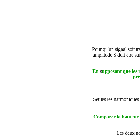
Pour qu'un signal soit t
amplitude S doit être suf
En
s
upposant que les m
pré
Seules les harmoniques 
Comparer la hauteur et
Les deux no