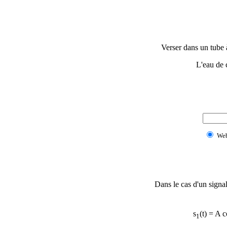
Verser dans un tube à
L'eau de 
We
Dans le cas d'un signa
s
(t) = A 
1