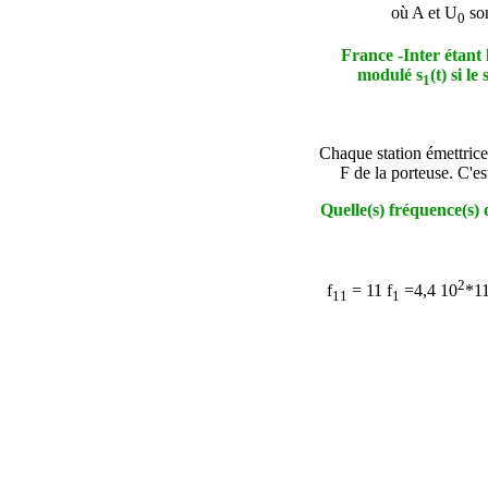
où A et U
son
0
France -Inter étant 
modulé s
(t) si l
1
Chaque station émettrice
F de la porteuse. C'e
Quelle(s) fréquence(s) 
2
f
= 11 f
=4,4 10
*1
11
1