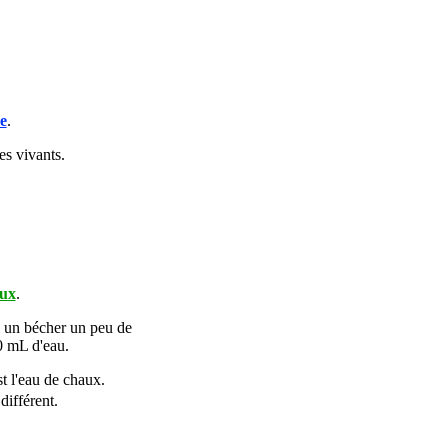
e
.
es vivants.
aux
.
s un bécher un peu de
0 mL d'eau.
est l'eau de chaux.
différent.