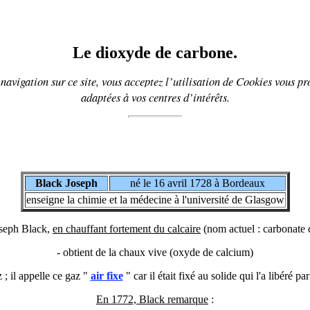
Le dioxyde de carbone.
navigation sur ce site, vous acceptez l’utilisation de
Cookies
vous pr
adaptées à vos centres d’intérêts.
Black
Joseph
né le 16 avril 1728 à Bordeaux
enseigne la chimie et la médecine à l'université de Glasgow
seph Black,
en chauffant fortement du calcaire
(nom actuel : carbonate 
- obtient de la chaux vive (oxyde de calcium)
z ; il appelle ce gaz "
air fixe
" car il était fixé au solide qui l'a libéré p
En 1772, Black remarque
: