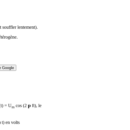
t souffler lentement).
étérogène.
p
(t) = U
cos (2
ft), le
m
 t) en volts