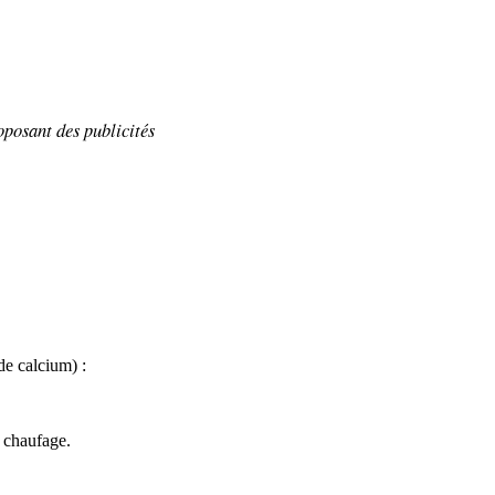
oposant
des publicités
de calcium) :
ar chaufage.