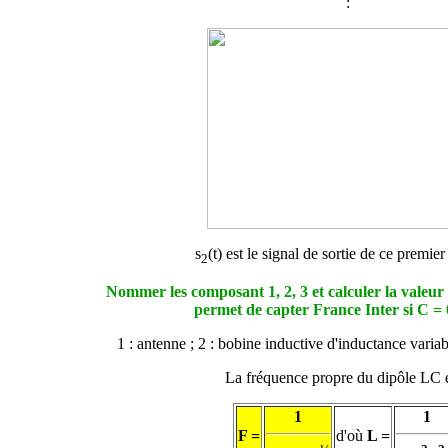
:
s
(t) est le signal de sortie de ce premie
2
Nommer les composant 1, 2, 3 et calculer la valeur
permet de capter France Inter si C =
1 : antenne ; 2 : bobine inductive d'inductance variab
La fréquence propre du dipôle LC e
1
1
F =
d'où
L =