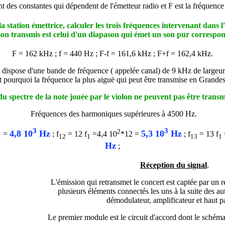
t des constantes qui dépendent de l'émetteur radio et F est la fréquence
la station émettrice, calculer les trois fréquences intervenant dans l
e son transmis est celui d'un diapason qui émet un son pur correspon
F = 162 kHz ; f = 440 Hz ; F-f = 161,6 kHz ; F+f = 162,4 kHz.
 dispose d'une bande de fréquence ( appelée canal) de 9 kHz de largeur,
st pourquoi la fréquence la plus aiguë qui peut être transmise en Grand
du spectre de la note jouée par le violon ne peuvent pas être trans
Fréquences des harmoniques supérieures à 4500 Hz.
3
3
2
4,8 10
Hz
5,3 10
Hz
1 =
; f
= 12 f
=4,4 10
*12 =
; f
= 13 f
12
1
13
1
Hz
;
Réception du signal
.
L'émission qui retransmet le concert est captée par un 
plusieurs éléments connectés les uns à la suite des aut
démodulateur, amplificateur et haut pa
Le premier module est le circuit d'accord dont le schéma