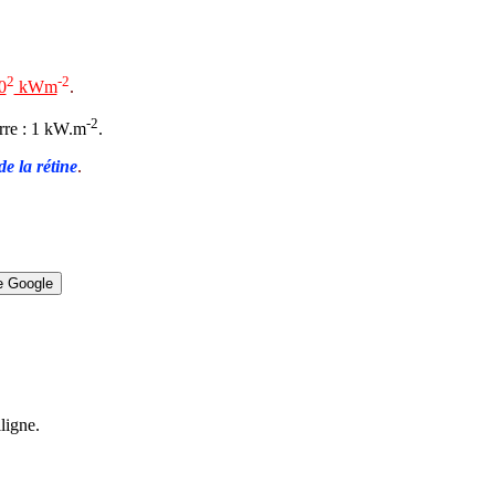
2
-2
0
kWm
.
-2
erre : 1 kW.m
.
de la rétine
.
ligne.