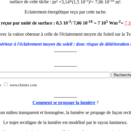
-5
-10
surface de cette tâche :
p
r² =3,14*(1,5 10
)²= 7,06 10
m²
.
Eclairement énergétique reçu par cette tache.
-3
-10
5
-2
reçue par unité de surface : 0,5 10
/ 7,06 10
= 7 10
Wm
=
7 1
ec la valeur obtenue à celle de l'éclairement moyen du Soleil sur la T
périeur à l'éclairement moyen du soleil : donc risque de détérioration 
b
www.chimix.com
Comment se propage la lumière
?
un milieu transparent et homogène,
la lumière se propage de façon recti
Le trajet rectiligne de la lumière est modélisé par le rayon lumineux.