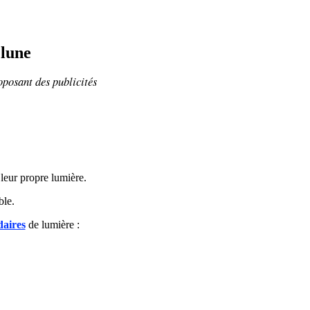
 lune
oposant
des publicités
 leur propre lumière.
ble.
daires
de lumière :