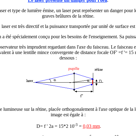
Le laser présente un danger pour l'oeil
.
aser et type de lumière émise, un laser peut représenter un danger pour 
graves brûlures de la rétine.
laser est très directif et la puissance transportée par unité de surface est
 a été spécialement conçu pour les besoins de l'enseignement. Sa puis
ervateur très imprudent regardant dans l'axe du faisceau. Le faisceau e
uivalent à une lentille mince convergente de distance focale OF' =f '= 15
dessous :
 lumineuse sur la rétine, placée orthogonalement à l'axe optique de la le
image est égale à :
-3
D= f '
2a
= 15*2 10
=
0,03 mm
.