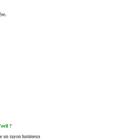
ère.
'oeil
?
te un rayon lumineux