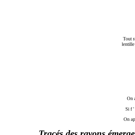
Tout r
lentill
On 
Si f 
On ap
Tracés des rayons émergen