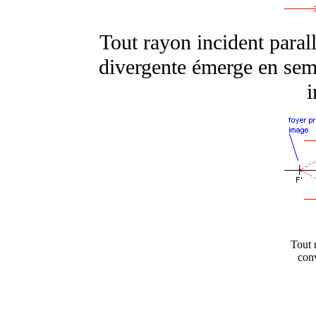
Tout rayon incident parallè
divergente émerge en semb
i
Tout r
conv