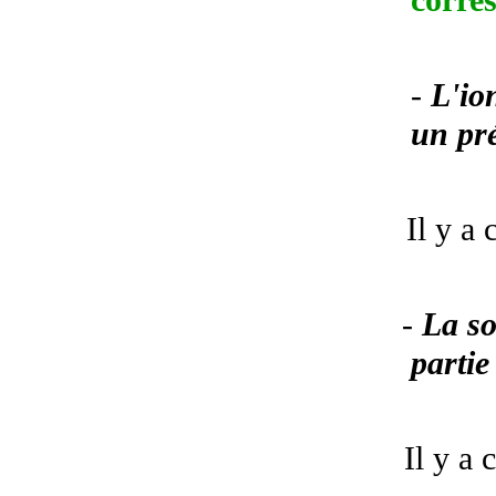
corre
-
L'io
un pré
Il y a
-
La so
partie
Il y a 