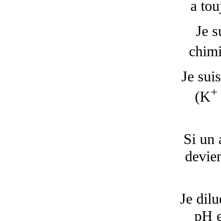
a tou
Je s
chimi
Je sui
+
(K
Si un 
devie
Je dilu
pH e