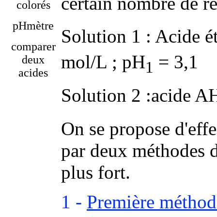
certain nombre de r
colorés
pHmètre
Solution 1 : Acide 
comparer
mol/L ; pH
= 3,1
deux
1
acides
Solution 2 :acide A
On se propose d'effe
par deux méthodes di
plus fort.
1 -
Première méthode