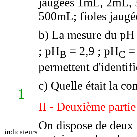
jaugées 1mL, 2mL,
500mL; fioles jaug
b) La mesure du pH d
; pH
= 2,9 ; pH
= 
B
C
permettent d'identifi
c) Quelle était la co
1
II - Deuxième partie
On dispose de deux s
indicateurs