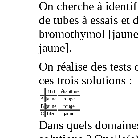
On cherche à identif
de tubes à essais et 
bromothymol [jaune 6
jaune].
On réalise des tests 
ces trois solutions :
BBT
hélianthine
A
jaune
rouge
B
jaune
rouge
C
bleu
jaune
Dans quels domaines