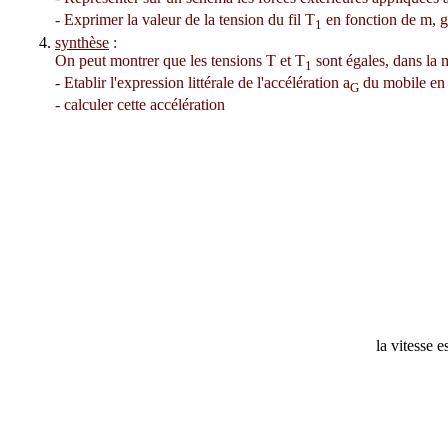
- Exprimer la valeur de la tension du fil T
en fonction de m, g
1
synthèse
:
On peut montrer que les tensions T et T
sont égales, dans la m
1
- Etablir l'expression littérale de l'accélération a
du mobile en 
G
- calculer cette accélération
la vitesse 