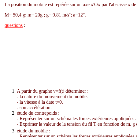
La position du mobile est repérée sur un axe x'Ox par l'abscisse x de s
M= 50,4 g; m= 20g ; g= 9,81 m/s²;
a
=12°.
questions
:
A partir du graphe v=f(t) déterminer :
- la nature du mouvement du mobile.
- la vitesse à la date t=0.
- son accélération.
étude du contrepoids
:
- Représenter sur un schéma les forces extérieures appliquées 
- Exprimer la valeur de la tension du fil T en fonction de m, g e
étude du mobile
:
- Représenter sur un schéma les forces extérieures appliquées a