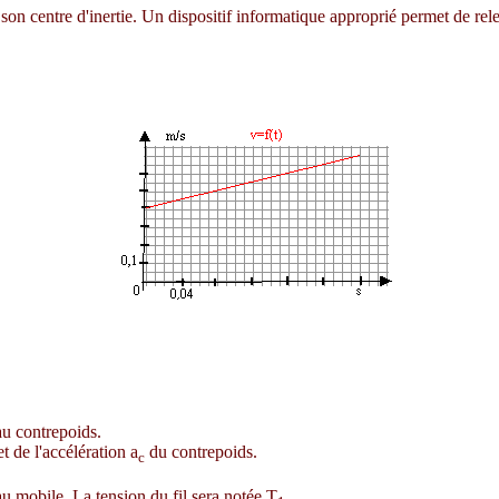
on centre d'inertie. Un dispositif informatique approprié permet de relev
au contrepoids.
t de l'accélération a
du contrepoids.
c
u mobile. La tension du fil sera notée T
.