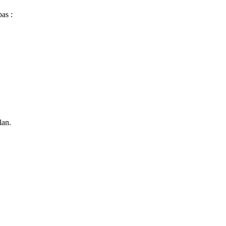
bas :
lan.