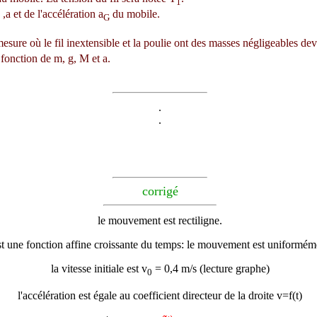
1
 ,
a
et de l'accélération a
du mobile.
G
esure où le fil inextensible et la poulie ont des masses négligeables de
fonction de m, g, M et
a
.
.
.
corrigé
le mouvement est rectiligne.
est une fonction affine croissante du temps: le mouvement est uniformém
la vitesse initiale est v
= 0,4 m/s (lecture graphe)
0
l'accélération est égale au coefficient directeur de la droite v=f(t)