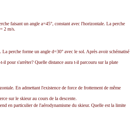
perche faisant un angle
a
=45°, constant avec l'horizontale. La perche
= 2 m/s.
le. La perche forme un angle
d
=30° avec le sol. Après avoir schématisé
l pour s'arrèter? Quelle distance aura t-il parcouru sur la plate
rizontale. En admettant l'existence de force de frottement de même
rce sur le skieur au cours de la descente.
pend en particulier de l'aérodynamisme du skieur. Quelle est la limite