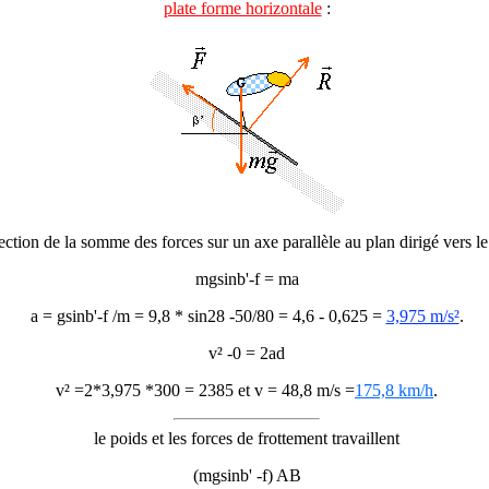
plate forme horizontale
:
ection de la somme des forces sur un axe parallèle au plan dirigé vers le
mgsin
b
'-f = ma
a = gsin
b
'-f /m = 9,8 * sin28 -50/80 = 4,6 - 0,625 =
3,975 m/s²
.
v² -0 = 2ad
v² =2*3,975 *300 = 2385 et v = 48,8 m/s =
175,8 km/h
.
le poids et les forces de frottement travaillent
(mgsin
b
' -f) AB