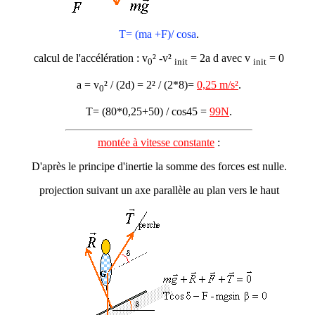
T= (ma +F)/ cos
a
.
calcul de l'accélération : v
² -v²
= 2a d avec v
= 0
0
init
init
a = v
² / (2d) = 2² / (2*8)=
0,25 m/s²
.
0
T= (80*0,25+50) / cos45 =
99N
.
montée à vitesse constante
:
D'après le principe d'inertie la somme des forces est nulle.
projection suivant un axe parallèle au plan vers le haut