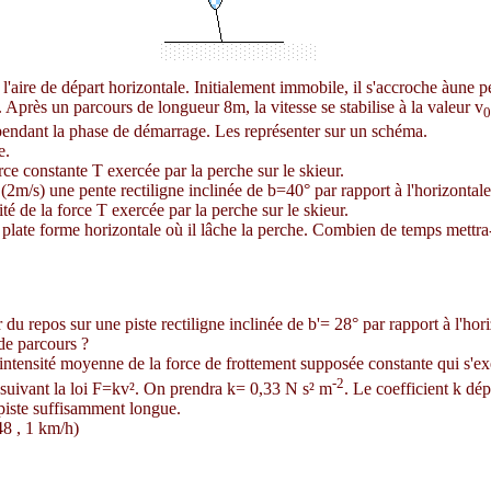
 l'aire de départ horizontale. Initialement immobile, il s'accroche àune 
. Après un parcours de longueur 8m, la vitesse se stabilise à la valeur v
0
ur pendant la phase de démarrage. Les représenter sur un schéma.
e.
rce constante T exercée par la perche sur le skieur.
 (2m/s) une pente rectiligne inclinée de
b
=40° par rapport à l'horizonta
té de la force T exercée par la perche sur le skieur.
late forme horizontale où il lâche la perche. Combien de temps mettra-t-i
r du repos sur une piste rectiligne inclinée de
b
'= 28° par rapport à l'ho
 de parcours ?
intensité moyenne de la force de frottement supposée constante qui s'exe
-2
se suivant la loi F=kv². On prendra k= 0,33 N s² m
. Le coefficient k dé
 piste suffisamment longue.
48 , 1 km/h)