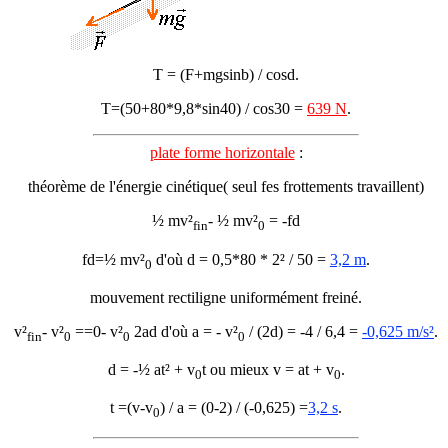
T = (F+mgsin
b
) / cos
d
.
T=(50+80*9,8*sin40) / cos30 =
639 N
.
plate forme horizontale
:
théorème de l'énergie cinétique( seul fes frottements travaillent)
½ mv²
- ½ mv²
= -fd
fin
0
fd=½ mv²
d'où d = 0,5*80 * 2² / 50 =
3,2 m
.
0
mouvement rectiligne uniformément freiné.
v²
- v²
==0- v²
2ad d'où a = - v²
/ (2d) = -4 / 6,4 =
-0,625 m/s²
.
fin
0
0
0
d = -½ at² + v
t ou mieux v = at + v
.
0
0
t =(v-v
) / a = (0-2) / (-0,625) =
3,2 s
.
0