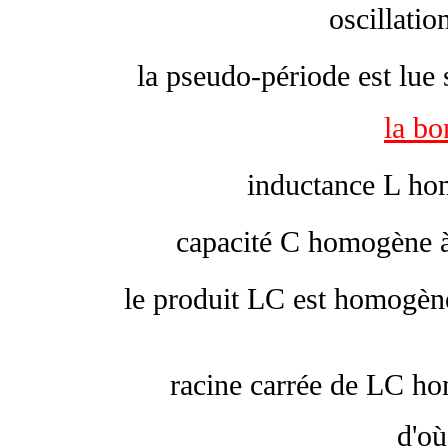
oscillatio
la pseudo-période est lue
la bo
inductance L hom
capacité C homogène à
le produit LC est homogène
racine carrée de LC h
d'o