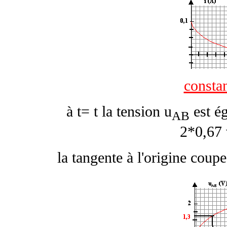
consta
à t=
t
la tension u
est ég
AB
2*0,67 
la tangente à l'origine coup