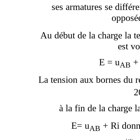
ses armatures se différe
opposée
Au début de la charge la 
est vo
E = u
+ 
AB
La tension aux bornes du ré
2
à la fin de la charge l
E= u
+ Ri donn
AB