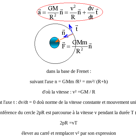
dans la base de Frenet :
suivant l'axe n = GMm /R² = mv²/ (R+h)
d'où la vitesse : v² =GM / R
t l'axe t : dv/dt = 0 doù norme de la vitesse constante et mouvement un
onférence du cercle 2
p
R est parcourue à la vitesse v pendant la durée T 
2
p
R =vT
élever au carré et remplacer v² par son expression