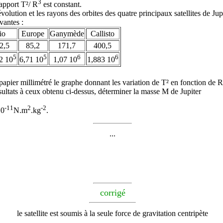
3
apport T²/ R
est constant.
volution et les rayons des orbites des quatre principaux satellites de Jup
vantes :
io
Europe
Ganymède
Callisto
2,5
85,2
171,7
400,5
5
5
6
6
2 10
6,71 10
1,07 10
1,883 10
papier millimétré le graphe donnant les variation de T² en fonction de R
ésultats à ceux obtenu ci-dessus, déterminer la masse M de Jupiter
-11
2
-2
10
N.m
.kg
.
...
corrigé
le satellite est soumis à la seule force de gravitation centripète