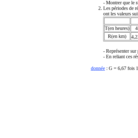
- Montrer que le r
Les périodes de ré
ont les valeurs sui
T(en heures)
4
R(en km)
4,2
- Représenter sur 
- En reliant ces r
donnée
: G = 6,67 fois 