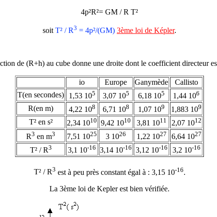
4
p
²R²= GM / R T²
3
soit
T² / R
= 4
p
²/(GM)
3ème loi de Képler
.
ction de (R+h) au cube donne une droite dont le coefficient directeur e
io
Europe
Ganymède
Callisto
5
5
5
6
T(en secondes)
1,53 10
3,07 10
6,18 10
1,44 10
8
8
9
9
R(en m)
4,22 10
6,71 10
1,07 10
1,883 10
10
10
11
12
T² en s²
2,34 10
9,42 10
3,81 10
2,07 10
3
3
25
26
27
27
R
en m
7,51 10
3 10
1,22 10
6,64 10
3
-16
-16
-16
-16
T² / R
3,1 10
3,14 10
3,12 10
3,2 10
3
-16
T² / R
est à peu près constant égal à : 3,15 10
.
La 3ème loi de Kepler est bien vérifiée.