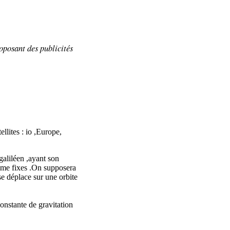
oposant
des publicités
llites : io ,Europe,
aliléen ,ayant son
omme fixes .On supposera
 se déplace sur une orbite
constante de gravitation