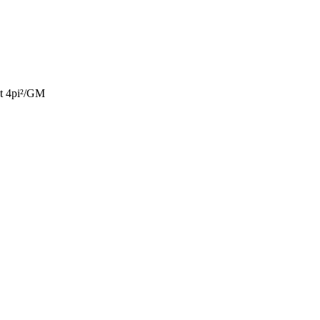
st 4pi²/GM