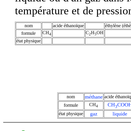
température et de pressio
nom
acide éthanoïque
éthylène (éth
CH
C
H
OH
formule
4
2
5
état physique
méthane
nom
acide éthanoï
CH
COO
CH
formule
4
3
gaz
liquide
état physique