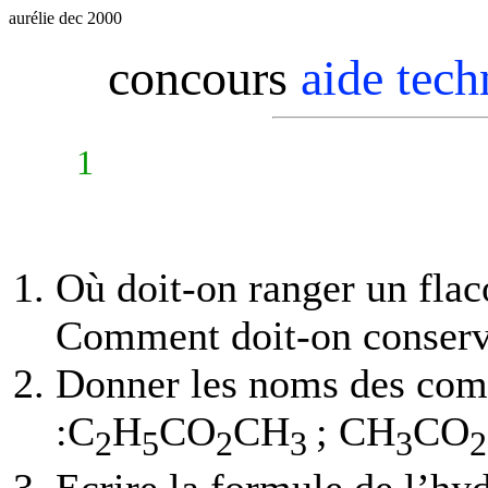
aurélie dec 2000
concours
aide tec
1
Où doit-on ranger un flac
Comment doit-on conserv
Donner les noms des com
:C
H
CO
CH
; CH
CO
2
5
2
3
3
2
Ecrire la formule de l’h