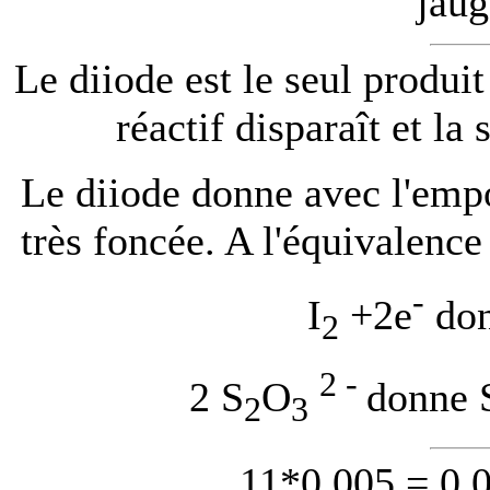
jaug
Le diiode est le seul produit
réactif disparaît et la
Le diiode donne avec l'emp
très foncée. A l'équivalence
-
I
+2e
don
2
2 -
2 S
O
donne 
2
3
11*0,005 = 0,