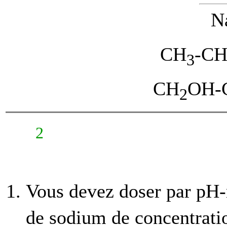
N
CH
-C
3
CH
OH-
2
2
Vous devez doser par pH-
de sodium de concentrati