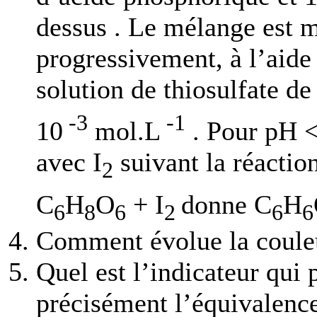
dessus . Le mélange est 
progressivement, à l’aide
solution de thiosulfate d
-3
-1
10
mol.L
. Pour pH < 
avec I
suivant la réaction
2
C
H
O
+ I
donne C
H
6
8
6
2
6
6
Comment évolue la couleu
Quel est l’indicateur qui 
précisément l’équivalenc