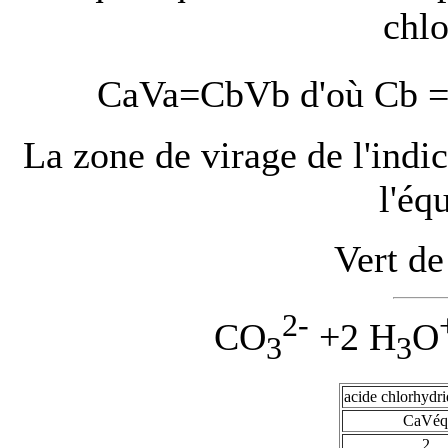
chl
CaVa=CbVb d'où Cb = 
La zone de virage de l'indic
l'éq
Vert d
2-
CO
+2 H
O
3
3
acide chlorhydr
CaVéq
2