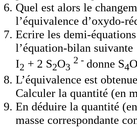
Quel est alors le changem
l’équivalence d’oxydo-ré
Ecrire les demi-équations
l’équation-bilan suivante 
2 -
I
+ 2 S
O
donne S
2
2
3
4
L’équivalence est obtenue
Calculer la quantité (en m
En déduire la quantité (e
masse correspondante con