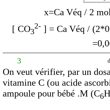
x=Ca Véq / 2 mol
2-
[ CO
] = Ca Véq / (2*
3
=0,0
3
d
On veut vérifier, par un dos
vitamine C (ou acide ascorb
ampoule pour bébé .M (C
6