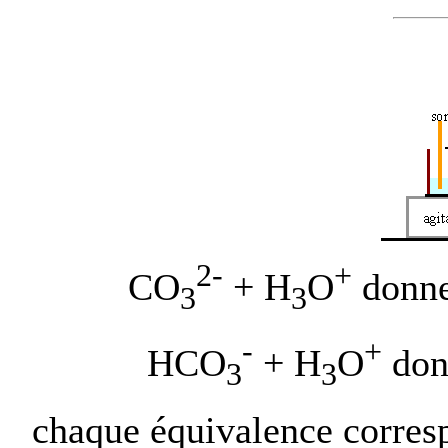
2-
+
CO
+ H
O
donn
3
3
-
+
HCO
+ H
O
don
3
3
chaque équivalence corres