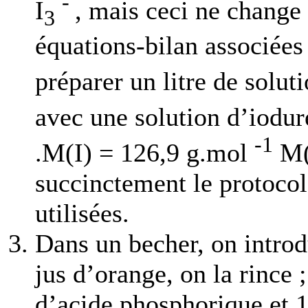
-
I
, mais ceci ne change 
3
équations-bilan associées
préparer un litre de solut
avec une solution d’iodu
-1
.M(I) = 126,9 g.mol
M(
succinctement le protocol
utilisées.
Dans un becher, on introd
jus d’orange, on la rince 
d’acide phosphorique et 1