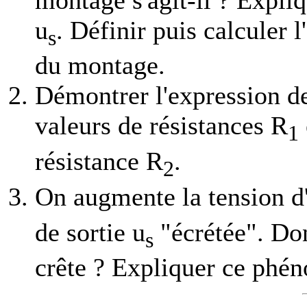
u
. Définir puis calculer l
s
du montage.
Démontrer l'expression de
valeurs de résistances R
1
résistance R
.
2
On augmente la tension d'
de sortie u
"écrétée". Don
s
crête ? Expliquer ce phé