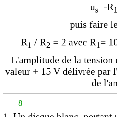
u
=-R
s
puis faire l
R
/ R
= 2 avec R
= 1
1
2
1
L'amplitude de la tension 
valeur + 15 V délivrée par l
de l'a
8
Un disque blanc, portant u