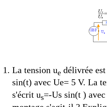
La tension u
délivrée est 
e
sin(t) avec Ue= 5 V. La t
s'écrit u
=-Us sin(t ) ave
s
montage s'agit-il ? Expliq