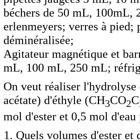
béchers de 50 mL, 100mL, 
erlenmeyers; verres à pied; p
déminéralisée;
Agitateur magnétique et bar
mL, 100 mL, 250 mL; réfrigé
On veut réaliser l'hydrolyse 
acétate) d'éthyle (CH
CO
C
3
2
mol d'ester et 0,5 mol d'eau
Quels volumes d'ester et d