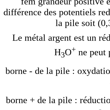
fem grandeur positive é
différence des potentiels re
la pile soit (0
Le métal argent est un ré
+
H
O
ne peut p
3
borne - de la pile : oxydat
borne + de la pile : réducti