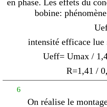
en phase. Les effets du co
bobine: phénomèn
Uef
intensité efficace lu
Ueff= Umax / 1,4
R=1,41 / 0
6
On réalise le montage