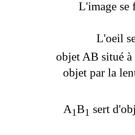
L'image se f
L'oeil s
objet AB situé à 
objet par la len
A
B
sert d'obj
1
1