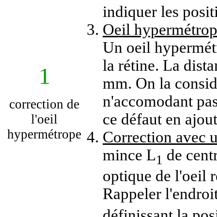
indiquer les posit
Oeil hypermétrope
Un oeil hypermétr
la rétine. La dist
1
mm. On la considé
n'accomodant pas.
correction de
ce défaut en ajou
l'oeil
hypermétrope
Correction avec u
mince L
de cent
1
optique de l'oeil r
Rappeler l'endroi
définissant la pos