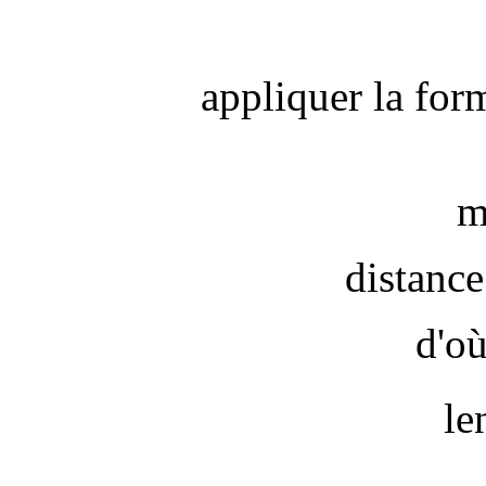
appliquer la form
m
distance
d'o
le