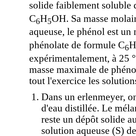
solide faiblement soluble d
C
H
OH. Sa masse molair
6
5
aqueuse, le phénol est un 
phénolate de formule C
6
expérimentalement, à 25 °C,
masse maximale de phénol 
tout l'exercice les solutio
Dans un erlenmeyer, on
d'eau distillée. Le mél
reste un dépôt solide a
solution aqueuse (S) d