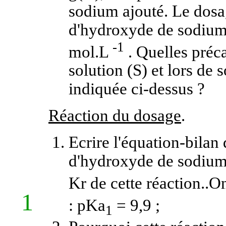
sodium ajouté. Le dosa
d'hydroxyde de sodium
-1
mol.L
. Quelles préca
solution (S) et lors de
indiquée ci-dessus ?
Réaction du dosage
.
Ecrire l'équation-bilan
d'hydroxyde de sodium e
Kr de cette réaction..O
1
: pKa
= 9,9 ;
1