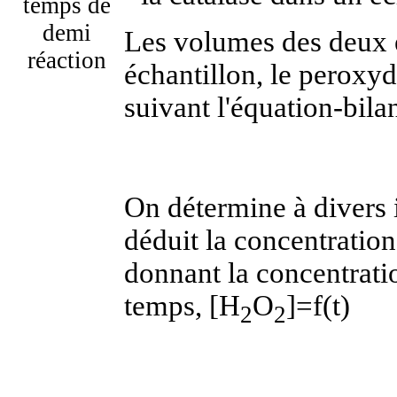
temps de
demi
Les volumes des deux 
réaction
échantillon, le perox
suivant l'équation-bilan
On détermine à divers 
déduit la concentratio
donnant la concentrati
temps, [H
O
]=f(t)
2
2