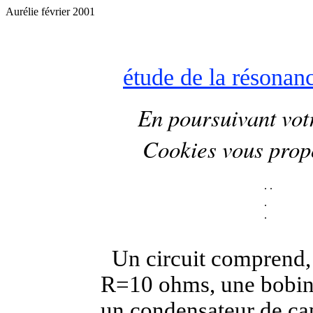
Aurélie février 2001
étude de la résonanc
En poursuivant votr
Cookies
vous prop
.
.
.
.
Un circuit comprend, 
R=10 ohms, une bobine
un condensateur de ca