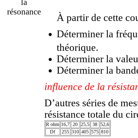
la
résonance
À partir de cette co
Déterminer la fréqu
théorique.
Déterminer la valeur
Déterminer la band
influence de la résist
D’autres séries de mes
résistance totale du ci
R ohm
16,7
20
25,5
38
52,6
D
f
255
310
405
575
810