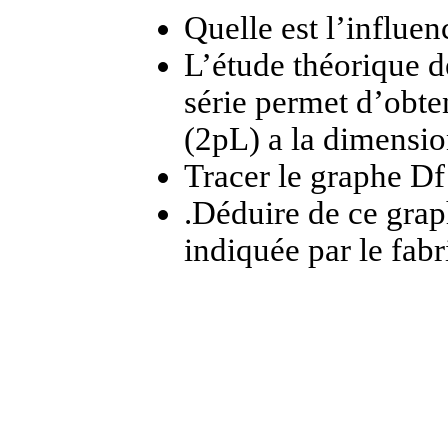
Quelle est l’influen
L’étude théorique d
série permet d’obten
(2
p
L) a la dimensi
Tracer le graphe
D
f
.Déduire de ce grap
indiquée par le fabr