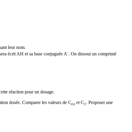
sant leur nom.
-
e sera écrit AH et sa base conjuguée A
. On dissout un comprimé
e cette réaction pour un dosage.
lution dosée. Comparer les valeurs de C
et C
. Proposer une
ex
1