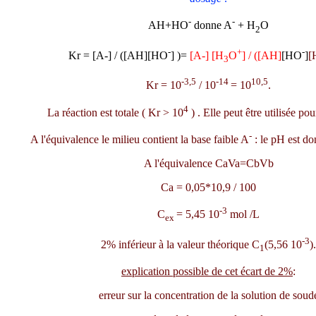
-
-
AH+HO
donne A
+ H
O
2
-
+
-
Kr = [A-] / ([AH][HO
] )=
[A-] [H
O
] / ([AH]
[HO
]
[
3
-3,5
-14
10,5
Kr = 10
/ 10
= 10
.
4
La réaction est totale ( Kr > 10
) . Elle peut être utilisée po
-
A l'équivalence le milieu contient la base faible A
: le pH est do
A l'équivalence CaVa=CbVb
Ca = 0,05*10,9 / 100
-3
C
= 5,45 10
mol /L
ex
-3
2% inférieur à la valeur théorique C
(5,56 10
).
1
explication possible de cet écart de 2%
:
erreur sur la concentration de la solution de soud