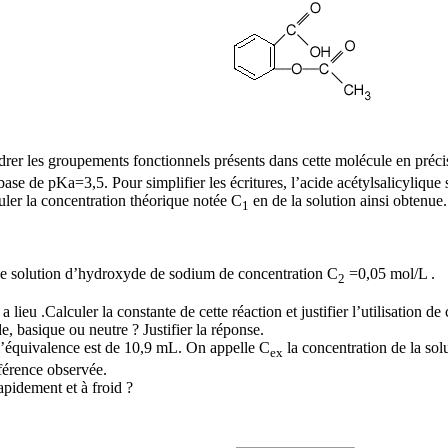
adrer les groupements fonctionnels présents dans cette molécule en préci
base de pKa=3,5. Pour simplifier les écritures, l’acide acétylsalicyliqu
ler la concentration théorique notée C
en de la solution ainsi obtenue.
1
e solution d’hydroxyde de sodium de concentration C
=0,05 mol/L .
2
a lieu .Calculer la constante de cette réaction et justifier l’utilisation d
de, basique ou neutre ? Justifier la réponse.
l’équivalence est de 10,9 mL. On appelle C
la concentration de la so
ex
fférence observée.
apidement et à froid ?