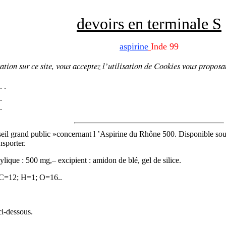
devoirs en terminale S
aspirine
Inde 99
tion sur ce site, vous acceptez l’utilisation de
Cookies
vous proposa
.
.
.
.
seil grand public »concernant l ’Aspirine du Rhône 500. Disponible s
nsporter.
lique : 500 mg,– excipient : amidon de blé, gel de silice.
 C=12; H=1; O=16..
ci-dessous.