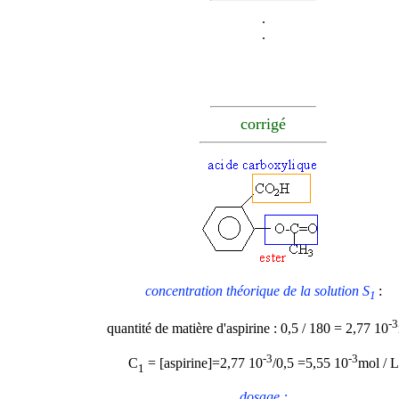
.
.
corrigé
concentration théorique de la solution S
:
1
-3
quantité de matière d'aspirine : 0,5 / 180 = 2,77 10
-3
-3
C
= [aspirine]=2,77 10
/0,5 =5,55 10
mol / L
1
dosage :