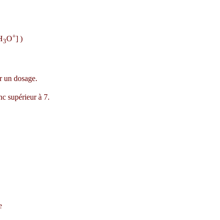
+
H
O
] )
3
ur un dosage.
nc supérieur à 7.
e