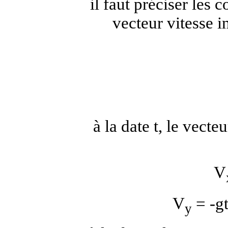
il faut préciser les
vecteur vitesse in
à la date t, le vecte
V
V
= -g
y