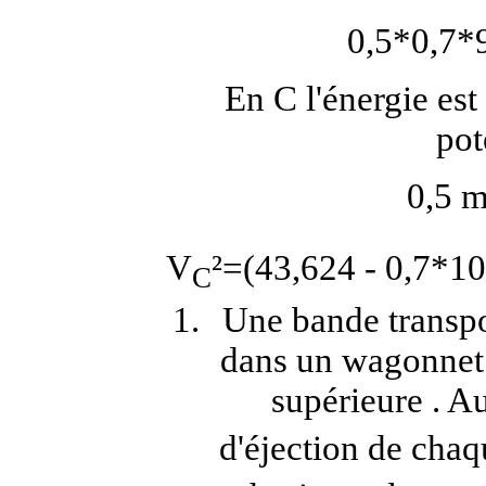
0,5*0,7*9
En C l'énergie est
pot
0,5 
V
²=(43,624 - 0,7*10
C
Une bande transpo
dans un wagonnet 
supérieure . A
d'éjection de chaq