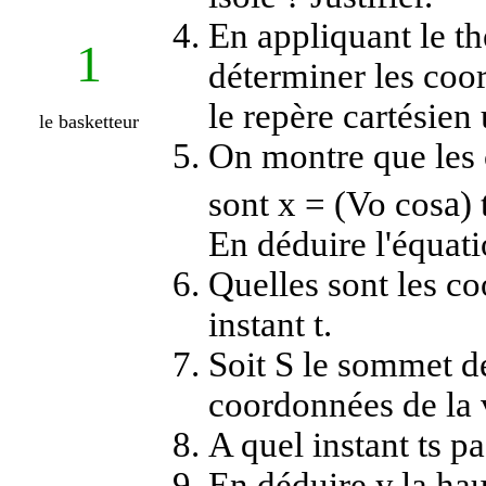
En appliquant le th
1
déterminer les coo
le repère cartésien u
le basketteur
On montre que les
a
sont x = (Vo cos
) 
En déduire l'équatio
Quelles sont les c
instant t.
Soit S le sommet de 
coordonnées de la v
A quel instant ts pa
En déduire y
la ha