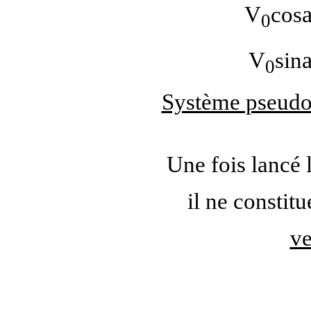
V
cos
0
V
sin
0
Système pseudo
Une fois lancé 
il ne constit
ve