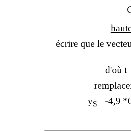
haute
écrire que le vecte
d'où t
remplacer
y
= -4,9 *
S