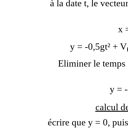
à la date t, le vecte
x 
y = -0,5gt² + V
Eliminer le temps 
y = 
calcul d
écrire que y = 0, pui