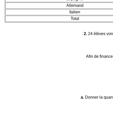
Allemand
Italien
Total
2.
24 élèves vont
Afin de financ
a.
Donner la quant