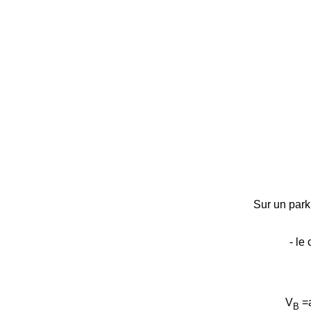
Sur un park
- le
V
=a
B