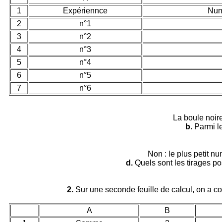
1
Expériennce
Num
2
n°1
3
n°2
4
n°3
5
n°4
6
n°5
7
n°6
La boule noire
b.
Parmi le
Non : le plus petit n
d.
Quels sont les tirages po
2.
Sur une seconde feuille de calcul, on a c
A
B