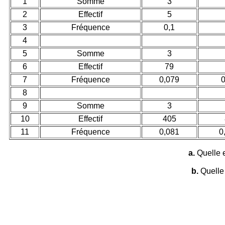
1
Somme
3
2
Effectif
5
3
Fréquence
0,1
4
5
Somme
3
6
Effectif
79
7
Fréquence
0,079
0
8
9
Somme
3
10
Effectif
405
11
Fréquence
0,081
0
a.
Quelle e
b.
Quelle 