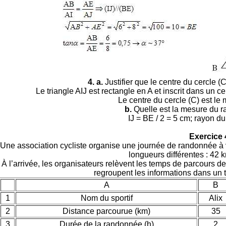
4. a.
Justifier que le centre du cercle (C
Le triangle AIJ est rectangle en A et inscrit dans un c
Le centre du cercle (C) est le 
b.
Quelle est la mesure du r
IJ = BE / 2 = 5 cm; rayon du
Exercice 
Une association cycliste organise une journée de randonnée à vél
longueurs différentes : 42 
À l’arrivée, les organisateurs relèvent les temps de parcours de
regroupent les informations dans un ta
A
B
1
Nom du sportif
Alix
2
Distance parcourue (km)
35
3
Durée de la randonnée (h)
2