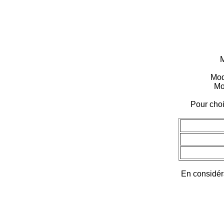
M
Mod
Mo
Pour choi
En considéra