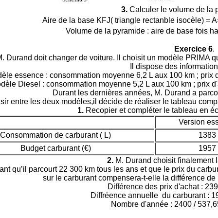
3.
Calculer le volume de la 
Aire de la base KFJ( triangle rectanble isocèle) = A
Volume de la pyramide : aire de base fois hau
Exercice 6
.
. Durand doit changer de voiture. Il choisit un modèle PRIMA
Il dispose des information
èle essence : consommation moyenne 6,2 L aux 100 km ; prix d'ac
dèle Diesel : consommation moyenne 5,2 L aux 100 km ; prix d'ach
Durant les dernières années, M. Durand a par
sir entre les deux modèles,il décide de réaliser le tableau com
1.
Recopier et compléter le tableau en écr
Version es
Consommation de carburant ( L)
1383
Budget carburant (€)
1957
2.
M. Durand choisit finalement 
nt qu’il parcourt 22 300 km tous les ans et que le prix du car
sur le carburant compensera-t-elle la différence de 
Différence des prix d'achat : 2
Diffréence annuelle du carburant : 
Nombre d'année : 2400 / 537,6