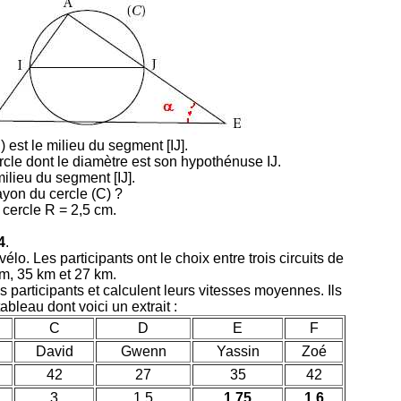
) est le milieu du segment [IJ].
ercle dont le diamètre est son hypothénuse IJ.
milieu du segment [IJ].
ayon du cercle (C) ?
 cercle R = 2,5 cm.
4
.
o. Les participants ont le choix entre trois circuits de
km, 35 km et 27 km.
s participants et calculent leurs vitesses moyennes. Ils
bleau dont voici un extrait :
C
D
E
F
David
Gwenn
Yassin
Zoé
42
27
35
42
3
1,5
1,75
1,6