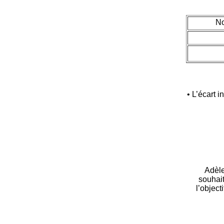
No
• L’écart i
Adèle
souhait
l’object