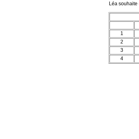
Léa souhaite é
1
2
3
4