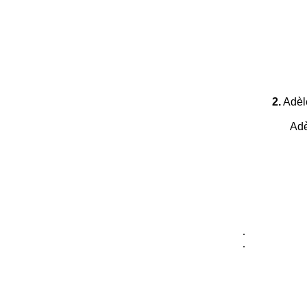
2.
Adèle
Adè
.
.