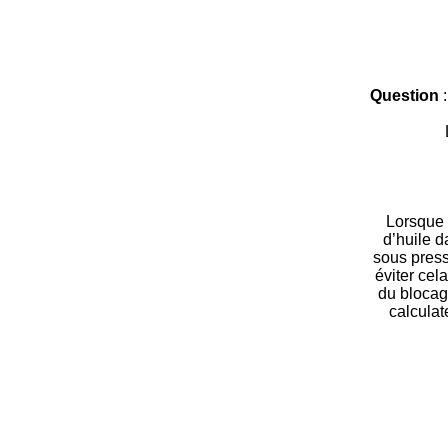
Question
:
Lorsque l
d’huile d
sous pressi
éviter cela
du blocag
calculat