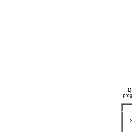
1)
prog
S