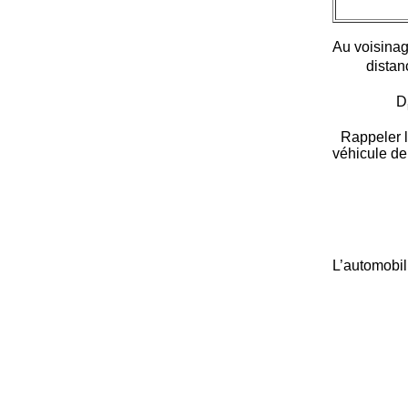
Au voisinag
distan
D
Rappeler l
véhicule de
L’automobili