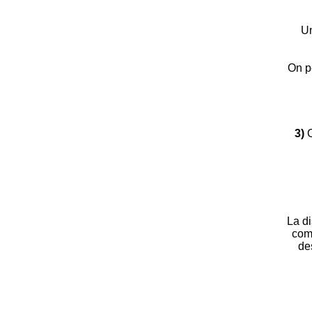
Un
On p
3)
O
La di
comm
de