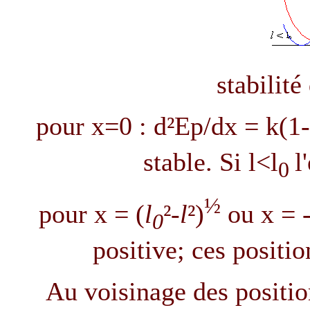
stabilité
pour x=0 : d²Ep/dx = k(1-
stable. Si l<l
l
0
½
pour x =
(
l
²-
l
²)
ou x =
0
positive; ces positio
Au voisinage des position