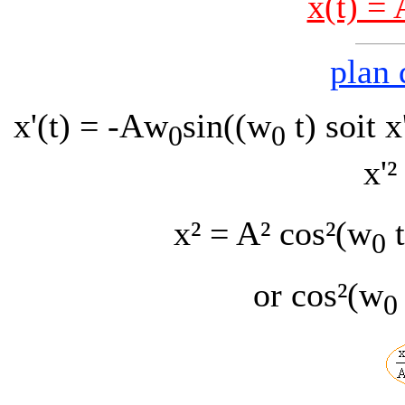
x(t) = 
plan 
x'(t) = -A
w
sin((
w
t) soit x
0
0
x'²
x² = A² cos²(
w
t
0
or cos²(
w
0