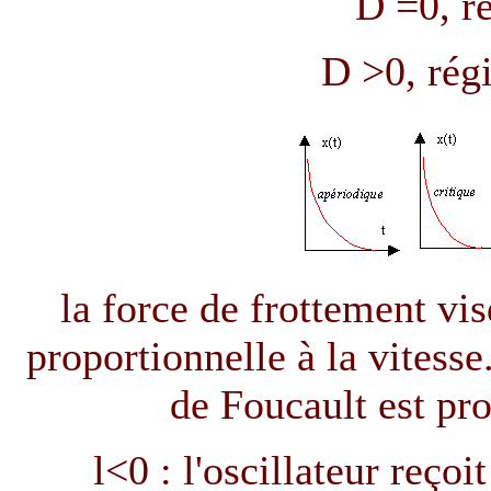
D
=0, ré
D
>0, rég
la force de frottement vi
proportionnelle à la vitesse
de Foucault est pro
l
<0 : l'oscillateur reçoi