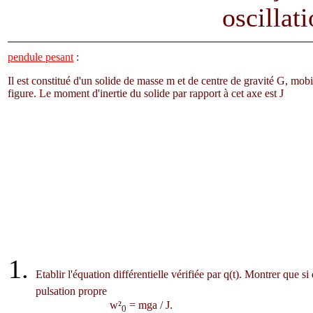
oscillat
pendule pesant
:
Il est constitué d'un solide de masse m et de centre de gravité G, mob
figure. Le moment d'inertie du solide par rapport à cet axe est J
Etablir l'équation différentielle vérifiée par
q
(t). Montrer que si
pulsation propre
w
²
= mga / J.
0