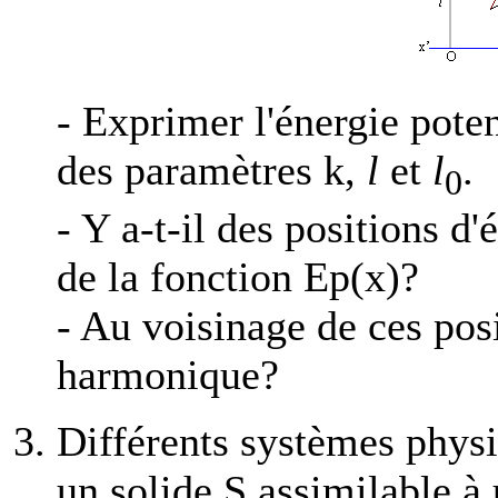
- Exprimer l'énergie poten
des paramètres k,
l
et
l
.
0
- Y a-t-il des positions d'
de la fonction Ep(x)?
- Au voisinage de ces posi
harmonique?
Différents systèmes physi
un solide S assimilable à