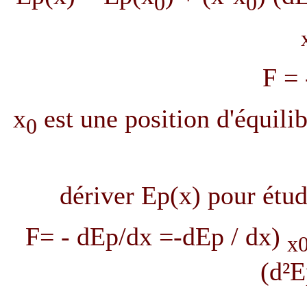
0
0
F = 
x
est une position d'équilib
0
dériver Ep(x) pour étudie
F= - dEp/dx =-dEp / dx)
x
(d²E