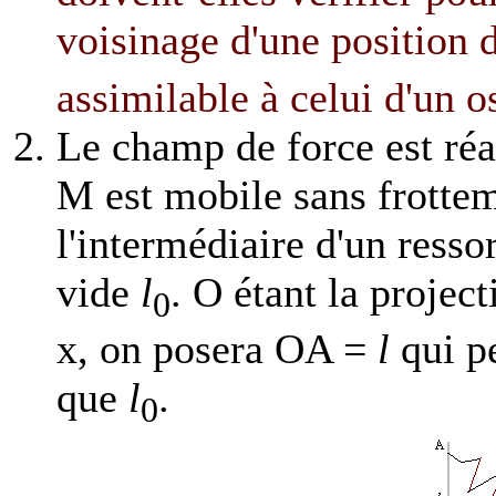
voisinage d'une position 
assimilable à celui d'un 
Le champ de force est réal
M est mobile sans frottem
l'intermédiaire d'un resso
vide
l
. O étant la projec
0
x, on posera OA =
l
qui pe
que
l
.
0