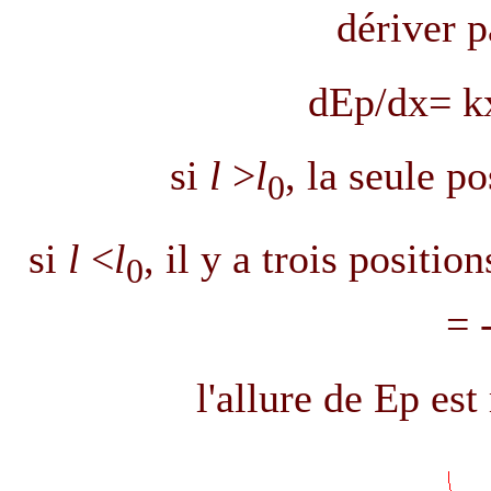
dériver p
dEp/dx= k
si
l
>
l
, la seule p
0
si
l
<
l
, il y a trois positio
0
=
l'allure de Ep est