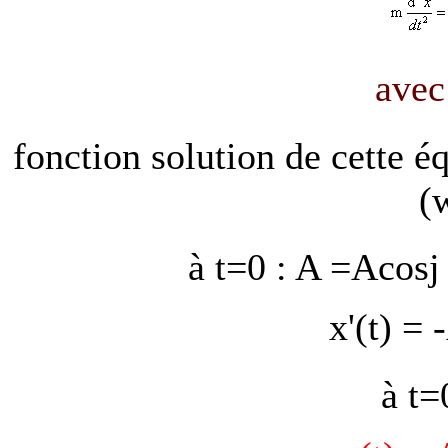
ave
fonction solution de cette éq
(
à t=0 : A =Acos
j
x'(t) = 
à t=