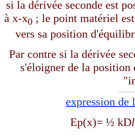
si la dérivée seconde est po
à x-x
; le point matériel es
0
vers sa position d'équilib
Par contre si la dérivée sec
s'éloigner de la position d
"i
expression de l
Ep(x)= ½ k
D
l