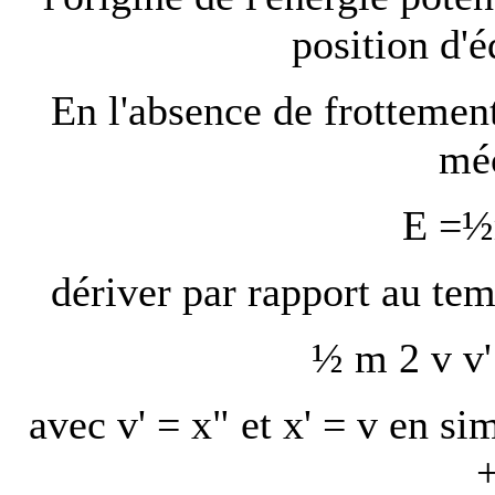
position d'é
En l'absence de frottement
méc
E =½
dériver par rapport au temp
½ m 2 v v'
avec v' = x" et x' = v en si
+