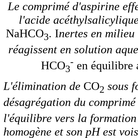
Le comprimé d'aspirine eff
l'acide acéthylsalicyliqu
NaHCO
. I
nertes en milieu
3
réagissent en solution aqu
-
HCO
en équilibre
3
L'élimination de
CO
sous f
2
désagrégation du comprimé 
l'équilibre vers la formation
homogène et son pH est vois