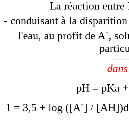
La réaction entr
- conduisant à la disparitio
-
l'eau, au profit de A
, so
particu
dans
pH = pKa +
-
1 = 3,5 + log ([A
] / [AH])d