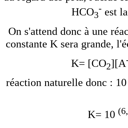
-
HCO
est la
3
On s'attend donc à une réac
constante K sera grande, l'é
K= [CO
][A
2
réaction naturelle donc : 10
(6
K= 10