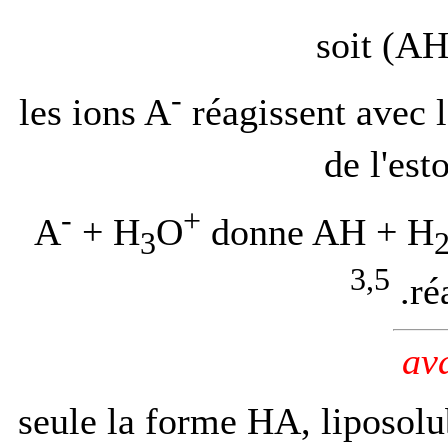
soit (AH
-
les ions A
réagissent avec 
de l'est
-
+
A
+ H
O
donne AH + H
3
3,5
.ré
av
seule la forme HA, liposolu